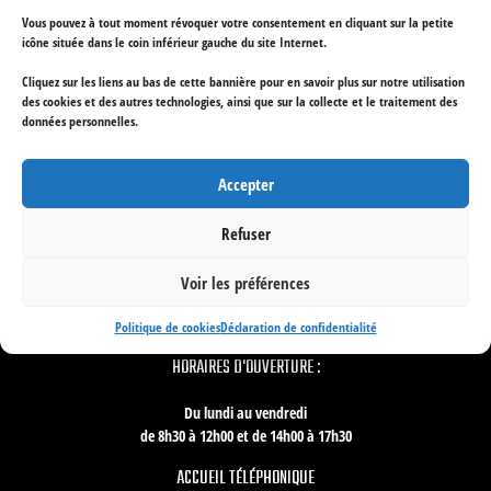
Vous pouvez à tout moment révoquer votre consentement en cliquant sur la petite
icône située dans le coin inférieur gauche du site Internet.
Spécialiste Intégration, Muséographie, Équipements de Salles
Cliquez sur les liens au bas de cette bannière pour en savoir plus sur notre utilisation
des cookies et des autres technologies, ainsi que sur la collecte et le traitement des
données personnelles.
RETROUVEZ :
Accepter
À propos de TSE
Refuser
Équipements de lieux
Mise en valeur architecturale
Voir les préférences
Muséographie et scénographie
Nos services
Politique de cookies
Déclaration de confidentialité
HORAIRES D'OUVERTURE :
Du lundi au vendredi
de 8h30 à 12h00 et de 14h00 à 17h30
ACCUEIL TÉLÉPHONIQUE