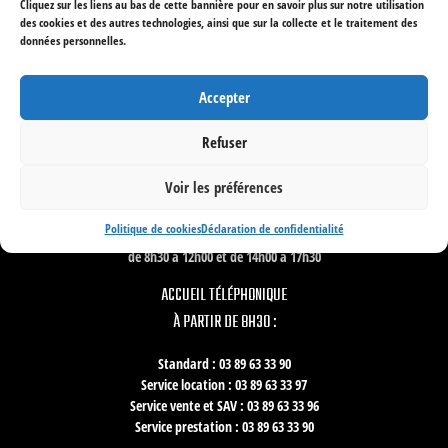
Cliquez sur les liens au bas de cette bannière pour en savoir plus sur notre utilisation
RETROUVEZ :
des cookies et des autres technologies, ainsi que sur la collecte et le traitement des
données personnelles.
À propos de TSE
Équipements de lieux
Accepter
Mise en valeur architecturale
Muséographie et scénographie
Nos services
Refuser
Voir les préférences
HORAIRES D'OUVERTURE :
Politique de cookies
Déclaration de confidentialité
Du lundi au vendredi
de 8h30 à 12h00 et de 14h00 à 17h30
ACCUEIL TÉLÉPHONIQUE
À PARTIR DE 8H30 :
Standard : 03 89 63 33 90
Service location : 03 89 63 33 97
Service vente et SAV : 03 89 63 33 96
Service prestation : 03 89 63 33 90